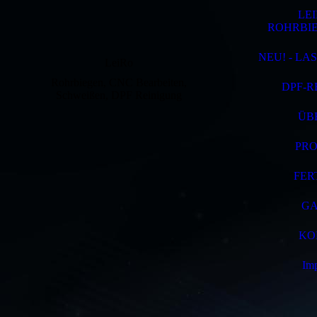
LEI
ROHRBI
NEU! - LA
LeiRo
Rohrbiegen, CNC Bearbeiten,
DPF-R
Schweißen, DPF Reinigung
ÜB
PR
FER
GA
KO
Im