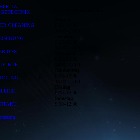
BFRITZ
Unsere Öffnungszeiten
EGETECHNIK
Montag
SER-CLEANING
8
:
00
–
12
:
00
14
:
00
–
17
:
00
Dienstag
EINIGUNG
8
:
00
–
12
:
00
14
:
00
–
17
:
00
ER UNS
Mittwoch
8
:
00
–
12
:
00
ODUKTE
14
:
00
–
17
:
00
Donnerstag
8
:
00
–
12
:
00
TIGUNG
14
:
00
–
17
:
00
Freitag
LERIE
8
:
00
–
12
:
00
Samstag
NTAKT
9
:
00
–
12
:
00
pressum